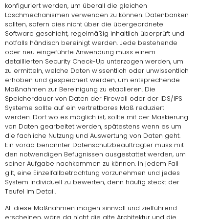
konfiguriert werden, um überall die gleichen
Löschmechanismen verwenden zu können. Datenbanken
sollten, sofern dies nicht über die übergeordnete
Software geschieht, regelmäßig inhaltlich überprüft und
notfalls händisch bereinigt werden. Jede bestehende
oder neu eingeführte Anwendung muss einem
detaillierten Security Check-Up unterzogen werden, um
zu ermitteln, welche Daten wissentlich oder unwissentlich
erhoben und gespeichert werden, um entsprechende
Maßnahmen zur Bereinigung zu etablieren. Die
Speicherdauer
von Daten der Firewall oder der IDS/IPS
Systeme sollte auf ein vertretbares Maß reduziert
werden. Dort wo es möglich ist, sollte mit der Maskierung
von Daten gearbeitet werden, spätestens wenn es um
die fachliche Nutzung und Auswertung von Daten geht.
Ein vorab benannter
Datenschutzbeauftragter
muss mit
den notwendigen Befugnissen ausgestattet werden, um
seiner Aufgabe nachkommen zu können. In jedem Fall
gilt, eine Einzelfallbetrachtung vorzunehmen und jedes
System individuell zu bewerten, denn häufig steckt der
Teufel im Detail.
All diese Maßnahmen mögen sinnvoll und zielführend
erscheinen, wäre da nicht die alte Architektur und die