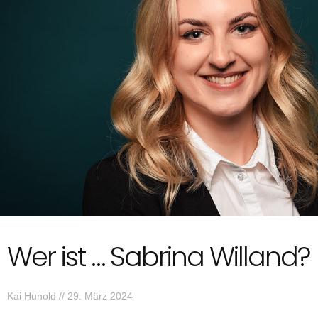
Wer ist … Sabrina Willand?
Kai Hunold
29. März 2024