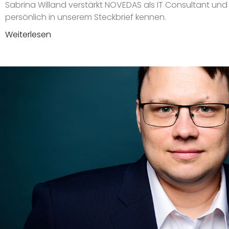
Sabrina Willand verstärkt NOVEDAS als IT Consultant und 
persönlich in unserem Steckbrief kennen.
Weiterlesen