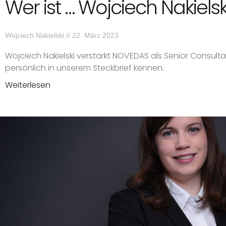
Wer ist … Wojciech Nakielsk
Wojciech Nakielski
22. März 2023
Wojciech Nakielski verstärkt NOVEDAS als Senior Consultan
persönlich in unserem Steckbrief kennen.
Weiterlesen