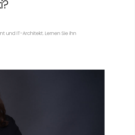
i?
t und IT-Architekt. Lernen Sie ihn