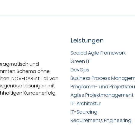
Leistungen
Scaled Agile Framework
Green IT
 pragmatisch und
DevOps
stimmten Schema ohne
Business Process Manage
ehen.
NOVEDAS ist Teil von
passgenaue Lösungen mit
Programm- und Projektste
hhaltigen Kundenerfolg.
Agiles Projektmanagement
IT-Architektur
IT-Sourcing
Requirements Engineering