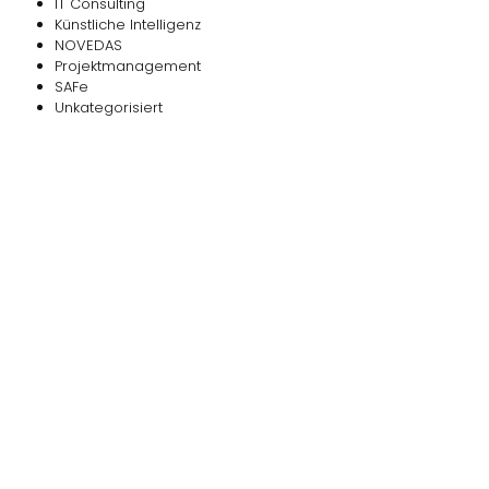
IT Consulting
Künstliche Intelligenz
NOVEDAS
Projektmanagement
SAFe
Unkategorisiert
Das
NOVEDAS-Buch