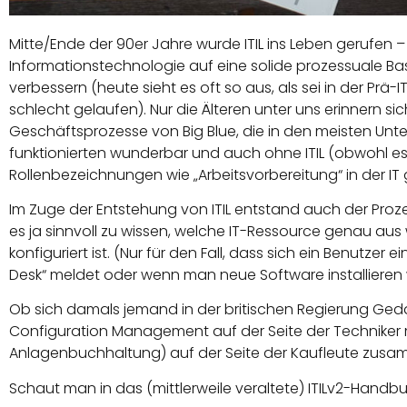
Mitte/Ende der 90er Jahre wurde ITIL ins Leben gerufen –
Informationstechnologie auf eine solide prozessuale Basi
verbessern (heute sieht es oft so aus, als sei in der Prä-IT
schlecht gelaufen). Nur die Älteren unter uns erinnern s
Geschäftsprozesse von Big Blue, die in den meisten Un
funktionierten wunderbar und auch ohne ITIL (obwohl e
Rollenbezeichnungen wie „Arbeitsvorbereitung“ in der I
Im Zuge der Entstehung von ITIL entstand auch der Proze
es ja sinnvoll zu wissen, welche IT-Ressource genau a
konfiguriert ist. (Nur für den Fall, dass sich ein Benutzer 
Desk“ meldet oder wenn man neue Software installieren wi
Ob sich damals jemand in der britischen Regierung Ge
Configuration Management auf der Seite der Techniker
Anlagenbuchhaltung) auf der Seite der Kaufleute zusa
Schaut man in das (mittlerweile veraltete) ITILv2-Handbu