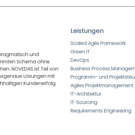
Leistungen
Scaled Agile Framework
Green IT
 pragmatisch und
DevOps
stimmten Schema ohne
Business Process Manage
ehen.
NOVEDAS ist Teil von
passgenaue Lösungen mit
Programm- und Projektste
hhaltigen Kundenerfolg.
Agiles Projektmanagement
IT-Architektur
IT-Sourcing
Requirements Engineering