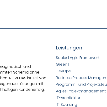
Leistungen
Scaled Agile Framework
Green IT
 pragmatisch und
DevOps
stimmten Schema ohne
Business Process Manage
ehen.
NOVEDAS ist Teil von
passgenaue Lösungen mit
Programm- und Projektste
hhaltigen Kundenerfolg.
Agiles Projektmanagement
IT-Architektur
IT-Sourcing