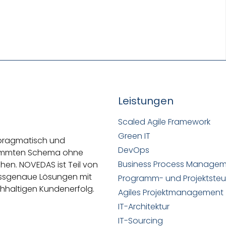
Leistungen
Scaled Agile Framework
Green IT
 pragmatisch und
DevOps
stimmten Schema ohne
Business Process Manage
ehen.
NOVEDAS ist Teil von
passgenaue Lösungen mit
Programm- und Projektste
hhaltigen Kundenerfolg.
Agiles Projektmanagement
IT-Architektur
IT-Sourcing