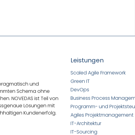
Leistungen
Scaled Agile Framework
Green IT
 pragmatisch und
DevOps
stimmten Schema ohne
Business Process Manage
ehen.
NOVEDAS ist Teil von
passgenaue Lösungen mit
Programm- und Projektste
hhaltigen Kundenerfolg.
Agiles Projektmanagement
IT-Architektur
IT-Sourcing