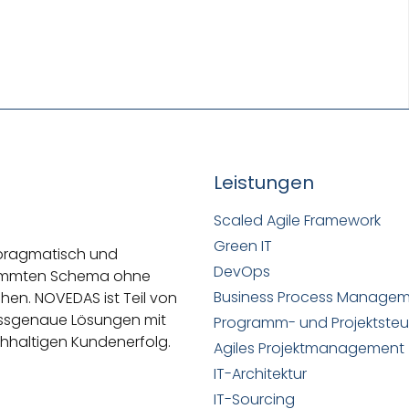
Leistungen
Scaled Agile Framework
Green IT
 pragmatisch und
DevOps
stimmten Schema ohne
Business Process Manage
ehen.
NOVEDAS ist Teil von
passgenaue Lösungen mit
Programm- und Projektste
hhaltigen Kundenerfolg.
Agiles Projektmanagement
IT-Architektur
IT-Sourcing