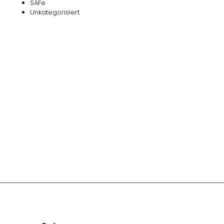
SAFe
Unkategorisiert
Das
NOVEDAS-Buch