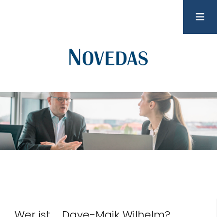
Wer ist … Dave-Maik Wilhelm?