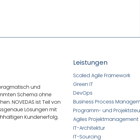
Leistungen
Scaled Agile Framework
Green IT
 pragmatisch und
DevOps
stimmten Schema ohne
Business Process Manage
ehen.
NOVEDAS ist Teil von
passgenaue Lösungen mit
Programm- und Projektste
hhaltigen Kundenerfolg.
Agiles Projektmanagement
IT-Architektur
IT-Sourcing