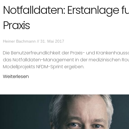
Notfalldaten: Erstanlage fu
Praxis
Heiner Bachmann
31. Mai 2017
Die Benutzerfreundlichkeit der Praxis- und Krankenhaussof
das Notfalldaten-Management in der medizinischen Rou
Modellprojekts NFDM-Sprint ergeben.
Weiterlesen