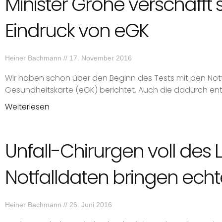
Minister Gröhe verschafft 
Eindruck von eGK
Heiner Bachmann
17. November 2016
Wir haben schon über den Beginn des Tests mit den Notf
Gesundheitskarte (eGK) berichtet. Auch die dadurch ents
Weiterlesen
Unfall-Chirurgen voll des 
Notfalldaten bringen ech
Heiner Bachmann
26. Juni 2016