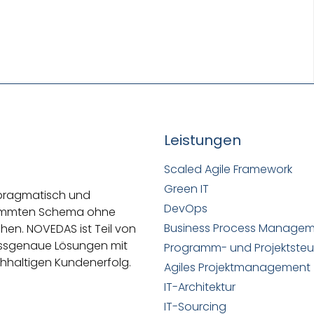
Leistungen
Scaled Agile Framework
Green IT
 pragmatisch und
DevOps
stimmten Schema ohne
Business Process Manage
ehen.
NOVEDAS ist Teil von
passgenaue Lösungen mit
Programm- und Projektste
hhaltigen Kundenerfolg.
Agiles Projektmanagement
IT-Architektur
IT-Sourcing