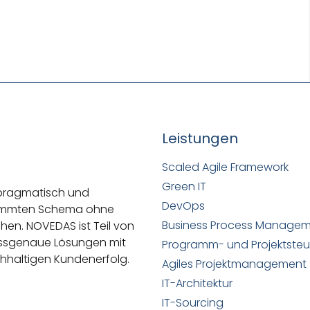
Leistungen
Scaled Agile Framework
Green IT
 pragmatisch und
DevOps
stimmten Schema ohne
Business Process Manage
ehen.
NOVEDAS ist Teil von
passgenaue Lösungen mit
Programm- und Projektste
hhaltigen Kundenerfolg.
Agiles Projektmanagement
IT-Architektur
IT-Sourcing