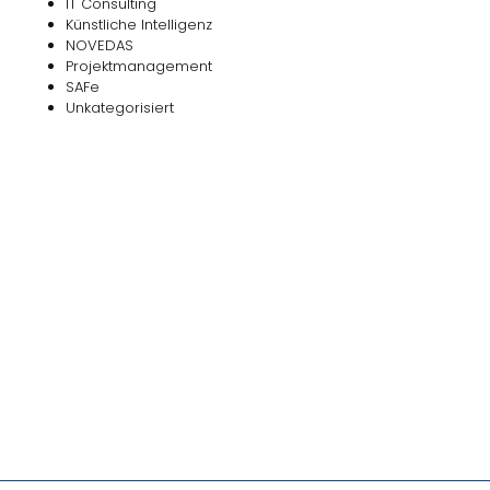
IT Consulting
Künstliche Intelligenz
NOVEDAS
Projektmanagement
SAFe
Unkategorisiert
Das
NOVEDAS-Buch