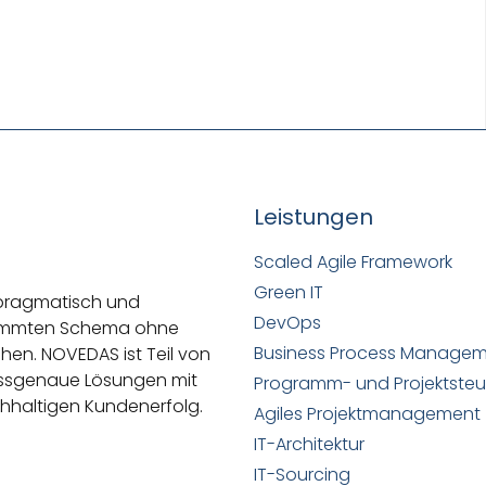
Leistungen
Scaled Agile Framework
Green IT
 pragmatisch und
DevOps
stimmten Schema ohne
Business Process Manage
ehen.
NOVEDAS ist Teil von
passgenaue Lösungen mit
Programm- und Projektste
hhaltigen Kundenerfolg.
Agiles Projektmanagement
IT-Architektur
IT-Sourcing