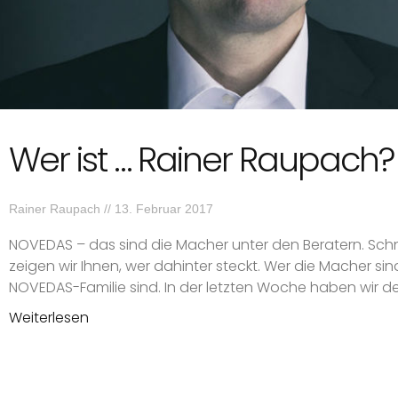
Wer ist … Rainer Raupach?
Rainer Raupach
13. Februar 2017
NOVEDAS – das sind die Macher unter den Beratern. Sch
zeigen wir Ihnen, wer dahinter steckt. Wer die Macher si
NOVEDAS-Familie sind. In der letzten Woche haben wir 
Weiterlesen