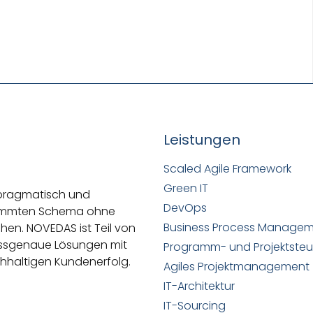
Leistungen
Scaled Agile Framework
Green IT
 pragmatisch und
DevOps
stimmten Schema ohne
Business Process Manage
ehen.
NOVEDAS ist Teil von
passgenaue Lösungen mit
Programm- und Projektste
hhaltigen Kundenerfolg.
Agiles Projektmanagement
IT-Architektur
IT-Sourcing