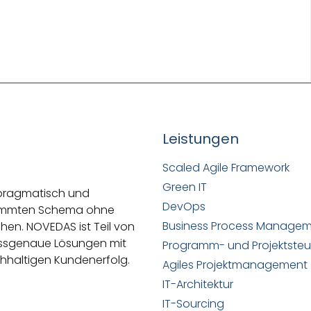
Leistungen
Scaled Agile Framework
Green IT
 pragmatisch und
DevOps
stimmten Schema ohne
Business Process Manage
ehen.
NOVEDAS ist Teil von
passgenaue Lösungen mit
Programm- und Projektste
hhaltigen Kundenerfolg.
Agiles Projektmanagement
IT-Architektur
IT-Sourcing